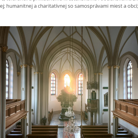
cej; humanitnej a charitatívnej so samosprávami miest a obc