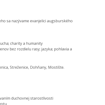
neho sa nazývame evanjelici augsburského
ucha; charity a humanity
nov bez rozdielu rasy; jazyka; pohlavia a
nica, Streženice, Dohňany, Mostište.
vaním duchovnej starostlivosti
votu