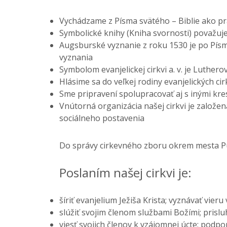
Vychádzame z Písma svätého – Biblie ako pra
Symbolické knihy (Kniha svornosti) považuj
Augsburské vyznanie z roku 1530 je po Pís
vyznania
Symbolom evanjelickej cirkvi a. v. je Luthero
Hlásime sa do veľkej rodiny evanjelických cir
Sme pripravení spolupracovať aj s inými kr
Vnútorná organizácia našej cirkvi je založen
sociálneho postavenia
Do správy cirkevného zboru okrem mesta Púch
Poslaním našej cirkvi je:
šíriť evanjelium Ježiša Krista; vyznávať vie
slúžiť svojim členom službami Božími; prisl
viesť svojich členov k vzájomnej úcte; podp