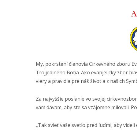
My, pokrstení členovia Cirkevného zboru Ev
Trojjediného Boha. Ako evanjelický zbor h
viery a pravidla pre náš život a z našich S
Za najvyššie poslanie vo svojej cirkevnozbo
vám dávam, aby ste sa vzájomne milovali. Pod
„Tak svieť vaše svetlo pred ľuďmi, aby videli 