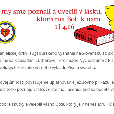
anjelickej cirkvi augsburského vyznania na Slovensku so sí
lásime sa k zásadám Lutherovej reformácie. Vychádzame z P
ymbolických kníh ako verného výkladu Písma svätého.
rovej činnosti považujeme uplatňovanie Ježišovho príkazu l
ľa toho poznajú všetci, že ste moji učeníci, keď sa budete vz
dobré skutky a velebili vášho Otca, ktorý je v nebesiach.“ (Ma