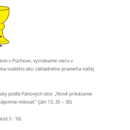
dlom v Púchove, vyznávame vieru v
ísma svätého ako základného prameňa našej
ásky podľa Pánových slov: „Nové prikázanie
ájomne milovať.“ (Ján 13, 35 – 36)
túš 5 : 16)