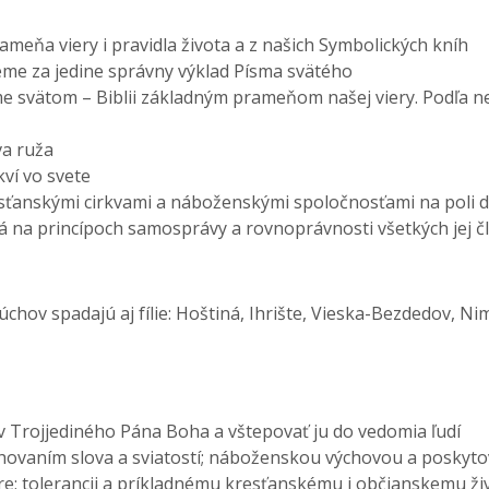
meňa viery i pravidla života a z našich Symbolických kníh
eme za jedine správny výklad Písma svätého
me svätom – Biblii základným prameňom našej viery. Podľa 
va ruža
kví vo svete
esťanskými cirkvami a náboženskými spoločnosťami na poli d
á na princípoch samosprávy a rovnoprávnosti všetkých jej čle
ov spadajú aj fílie: Hoštiná, Ihrište, Vieska-Bezdedov, Nim
ru v Trojjediného Pána Boha a vštepovať ju do vedomia ľudí
uhovaním slova a sviatostí; náboženskou výchovou a poskyto
ore; tolerancii a príkladnému kresťanskému i občianskemu ži