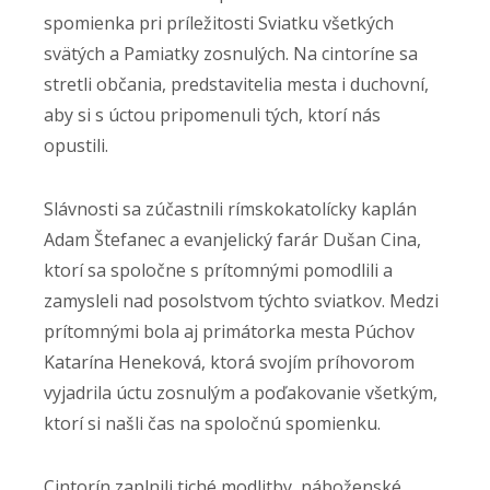
spomienka pri príležitosti Sviatku všetkých
svätých a Pamiatky zosnulých. Na cintoríne sa
stretli občania, predstavitelia mesta i duchovní,
aby si s úctou pripomenuli tých, ktorí nás
opustili.
Slávnosti sa zúčastnili rímskokatolícky kaplán
Adam Štefanec a evanjelický farár Dušan Cina,
ktorí sa spoločne s prítomnými pomodlili a
zamysleli nad posolstvom týchto sviatkov. Medzi
prítomnými bola aj primátorka mesta Púchov
Katarína Heneková, ktorá svojím príhovorom
vyjadrila úctu zosnulým a poďakovanie všetkým,
ktorí si našli čas na spoločnú spomienku.
Cintorín zaplnili tiché modlitby, náboženské