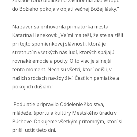
základe toho biblického zasľúbenia ako vstupu
do Božieho pokoja v objatí večnej Božej lásky.“
Na záver sa prihovorila primátorka mesta
Katarína Heneková: „Veľmi ma teší, že ste sa zišli
pri tejto spomienkovej slávnosti, ktorá je
stretnutím všetkých nás ľudí, ktorých spájajú
rovnaké emócie a pocity. O to viac je silnejší
tento moment. Nech sú všetci, ktorí odišli, v
našich srdciach navždy živí. Česť ich pamiatke a
pokoj ich dušiam.“
Podujatie pripravilo Oddelenie školstva,
mládeže, športu a kultúry Mestského úradu v
Púchove. Ďakujeme všetkým prítomným, ktorí si
prišli uctiť tieto dni.