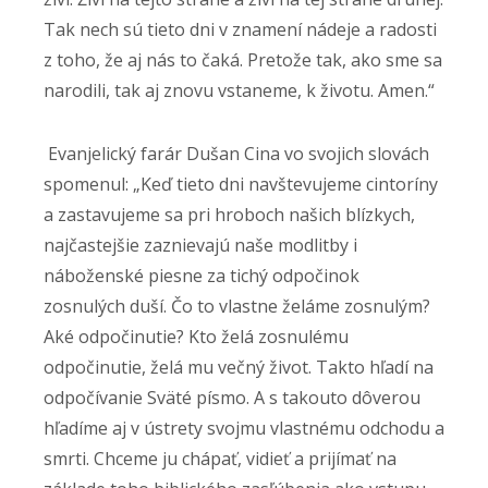
Tak nech sú tieto dni v znamení nádeje a radosti
z toho, že aj nás to čaká. Pretože tak, ako sme sa
narodili, tak aj znovu vstaneme, k životu. Amen.“
Evanjelický farár Dušan Cina vo svojich slovách
spomenul: „Keď tieto dni navštevujeme cintoríny
a zastavujeme sa pri hroboch našich blízkych,
najčastejšie zaznievajú naše modlitby i
náboženské piesne za tichý odpočinok
zosnulých duší. Čo to vlastne želáme zosnulým?
Aké odpočinutie? Kto želá zosnulému
odpočinutie, želá mu večný život. Takto hľadí na
odpočívanie Sväté písmo. A s takouto dôverou
hľadíme aj v ústrety svojmu vlastnému odchodu a
smrti. Chceme ju chápať, vidieť a prijímať na