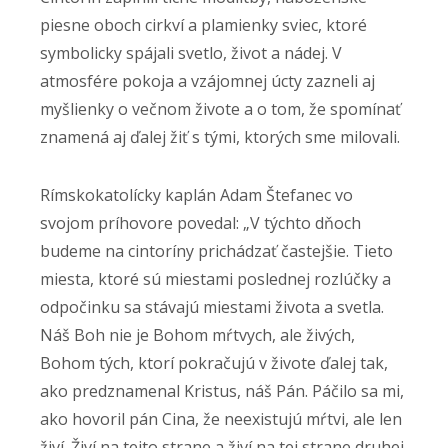
piesne oboch cirkví a plamienky sviec, ktoré
symbolicky spájali svetlo, život a nádej. V
atmosfére pokoja a vzájomnej úcty zazneli aj
myšlienky o večnom živote a o tom, že spomínať
znamená aj ďalej žiť s tými, ktorých sme milovali.
Rímskokatolícky kaplán Adam Štefanec vo
svojom príhovore povedal: „V týchto dňoch
budeme na cintoríny prichádzať častejšie. Tieto
miesta, ktoré sú miestami poslednej rozlúčky a
odpočinku sa stávajú miestami života a svetla.
Náš Boh nie je Bohom mŕtvych, ale živých,
Bohom tých, ktorí pokračujú v živote ďalej tak,
ako predznamenal Kristus, náš Pán. Páčilo sa mi,
ako hovoril pán Cina, že neexistujú mŕtvi, ale len
živí. Živí na tejto strane a živí na tej strane druhej.